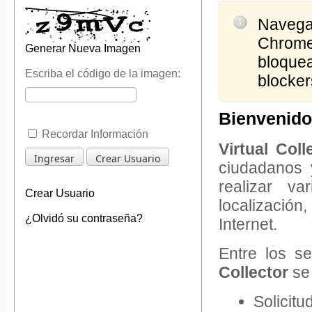
Navegad
Chrome 
Generar Nueva Imagen
bloque
Escriba el código de la imagen:
blockers
Bienvenido 
Recordar Información
Virtual Coll
Ingresar
Crear Usuario
ciudadanos 
realizar va
Crear Usuario
localización
¿Olvidó su contraseña?
Internet.
Entre los s
Collector
se
Solicitu